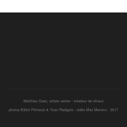
Matthieu Gasc, artiste verrier - créateur de vitraux
photos Bálint Pörneczi & Yoan Radigois - vidéo Max Manenc - 2017